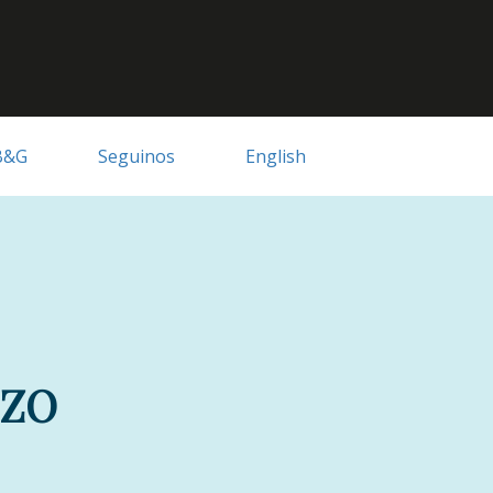
B&G
Seguinos
English
NZO