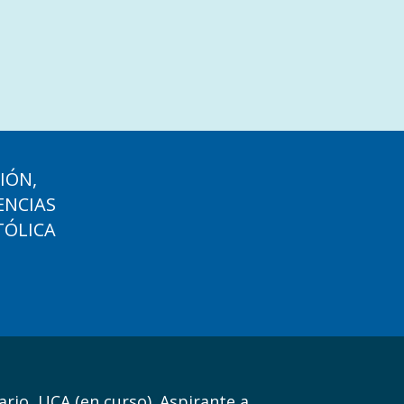
IÓN,
ENCIAS
TÓLICA
ario, UCA (en curso). Aspirante a