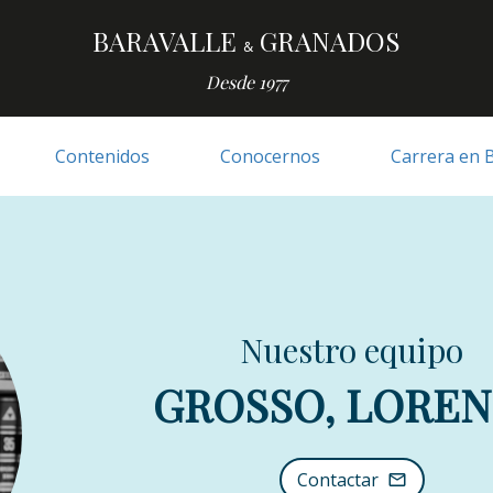
BARAVALLE
GRANADOS
&
Desde 1977
Contenidos
Conocernos
Carrera en 
Nuestro equipo
GROSSO, LORE
Contactar
mail_outline