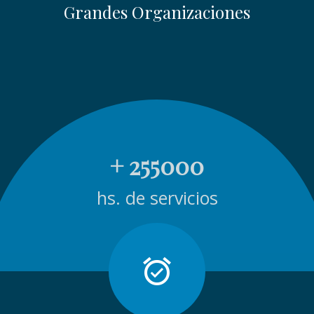
Grandes Organizaciones
+
255000
hs. de servicios
alarm_on