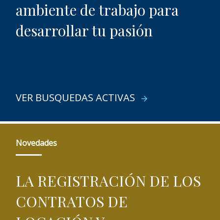
ambiente de trabajo para
desarrollar tu pasión
VER BUSQUEDAS ACTIVAS
arrow_forward
Novedades
LA REGISTRACIÓN DE LOS
CONTRATOS DE