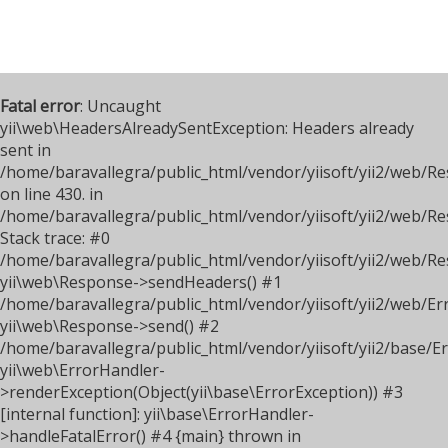
Fatal error
: Uncaught
yii\web\HeadersAlreadySentException: Headers already
sent in
/home/baravallegra/public_html/vendor/yiisoft/yii2/web/R
on line 430. in
/home/baravallegra/public_html/vendor/yiisoft/yii2/web/R
Stack trace: #0
/home/baravallegra/public_html/vendor/yiisoft/yii2/web/R
yii\web\Response->sendHeaders() #1
/home/baravallegra/public_html/vendor/yiisoft/yii2/web/Er
yii\web\Response->send() #2
/home/baravallegra/public_html/vendor/yiisoft/yii2/base/E
yii\web\ErrorHandler-
>renderException(Object(yii\base\ErrorException)) #3
[internal function]: yii\base\ErrorHandler-
>handleFatalError() #4 {main} thrown in