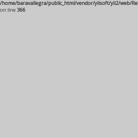
/home/baravallegra/public_html/vendor/yiisoft/yii2/web/R
on line
366