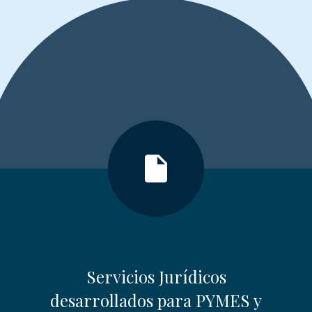
insert_drive_file
Servicios Jurídicos
desarrollados para PYMES y