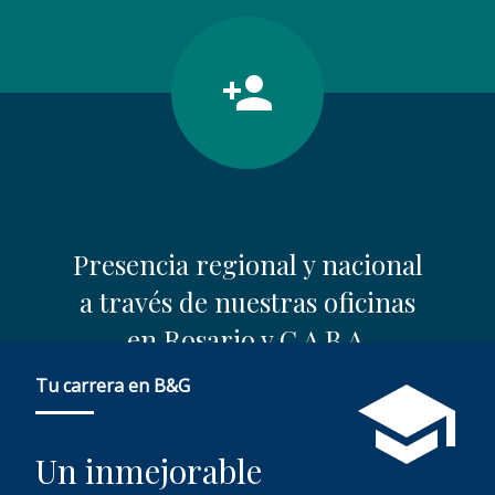
person_add
Presencia regional y nacional
a través de nuestras oficinas
en Rosario y C.A.B.A.
school
Tu carrera en B&G
Un inmejorable